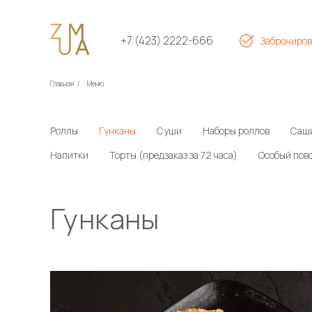
+7 (423) 2222-666
Заброниров
Главная
/
Меню
Роллы
Гунканы
Суши
Наборы роллов
Саш
Напитки
Торты (предзаказ за 72 часа)
Особый пово
Гунканы