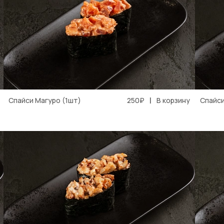
|
Спайси Магуро (1шт)
250₽
В корзину
Спайси