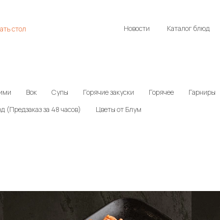
Новости
Каталог блюд
ать стол
ими
Вок
Супы
Горячие закуски
Горячее
Гарниры
д (Предзаказ за 48 часов)
Цветы от Блум