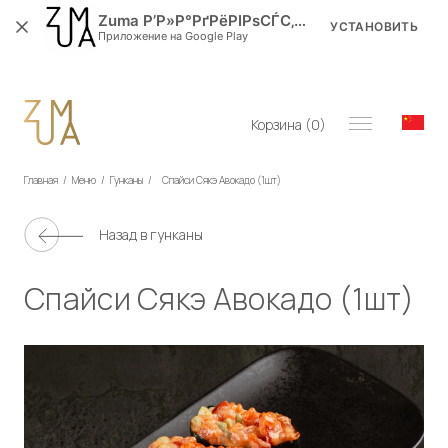
Zuma Р’Р»Р°РґРёРІРѕСЃС‚РѕРє
УСТАНОВИТЬ
Приложение на Google Play
Корзина (
0
)
Главная
/
Меню
/
Гунканы
/
Спайси Сякэ Авокадо (1шт)
Назад в
гунканы
Спайси Сякэ Авокадо (1шт)