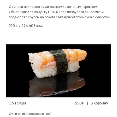
С тигровыми креветками, овощами и зеленым горошком.
Обжариваются на кунжутном масле до хрустящей корочки и
подаются с соусом на основе саке и рисового уксуса с кунжутом
150 г. / 274.408 ккал
|
Эби суши
250₽
В корзину
Cуши с тигровой креветкой