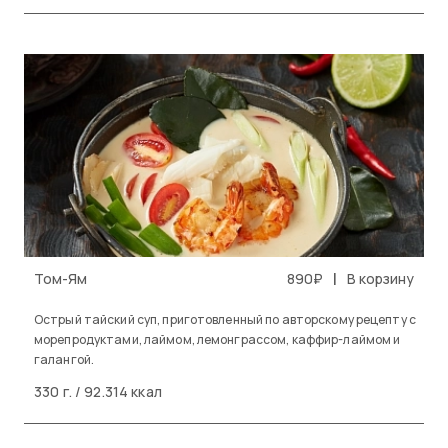
|
Том-Ям
890₽
В корзину
Острый тайский суп, приготовленный по авторскому рецепту с
морепродуктами, лаймом, лемонграссом, каффир-лаймом и
галангой.
330 г. / 92.314 ккал