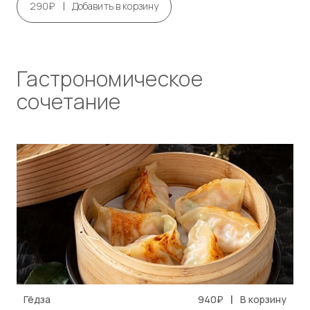
|
290₽
Добавить в корзину
Гастрономическое
сочетание
|
Гёдза
940₽
В корзину