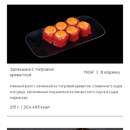
Запеканка с тигровой
|
760₽
В корзину
креветкой
Нежный ролл с начинкой из тигровой креветки, сливочного сыра
и огурца, запечённый под шапкой из пикантного соуса и сыра
пармезан
215 г. / 204.493 ккал