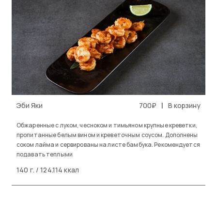
|
Эби Яки
700₽
В корзину
Обжаренные с луком, чесноком и тимьяном крупные креветки,
пропитанные белым вином и креветочным соусом. Дополнены
соком лайма и сервированы на листе бамбука. Рекомендуется
подавать теплыми
140 г. / 124.114 ккал