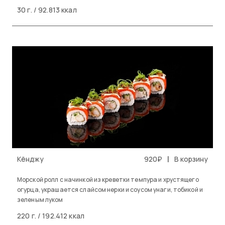
30 г. / 92.813 ккал
|
Кёнджу
920₽
В корзину
Морской ролл с начинкой из креветки темпура и хрустящего
огурца, украшается слайсом нерки и соусом унаги, тобикой и
зеленым луком
220 г. / 192.412 ккал