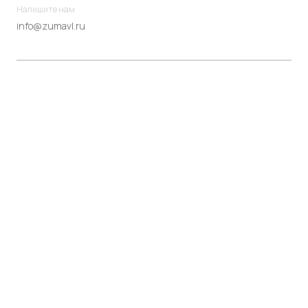
Напишите нам
info@zumavl.ru