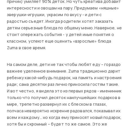
причин) умиляет 90% деток. Но чуть креатива добавит
интересности и овощам на пару. Придумаем «няшные»
зверушки-игрушки, украсим по вкусу - и дети с
радостью съедят. Иногда родители хотят заказать
детям серьезные блюда по общему меню. Наверное, не
стоит опережать события - у детей иные понятия о
классном, успеют еще оценить «взрослые» блюда
Zuma в свое время.
На самом деле, дети не так чтобы любят еду – гораздо
важнее уделенное внимание. Zuma традиционно дарит
ребенку какой-нибудь подарок, на память и настроения
ради; сама десятки раз лично приносила гостям такие.
И вот честно, я видела это из первых рядов - именинник
только что получил десяток наилучшейших подарков в
мире, трепетно развернул их с блеском в глазах,
полчаса невероятно искренне радовался, показывал их
всем и каждому… но когда ему приносят новый подарок,
хотя бы и скромный – будет то же самое. Это же