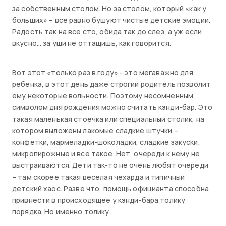
за собственным столом. Но за столом, который «как у
больших» – все равно бушуют чистые детские эмоции.
Радость так на все сто, обида так до слез, а уж если
вкусно… за уши не оттащишь, как говорится.
Вот этот «только раз в году» - это мегаважно для
ребенка, в этот день даже строгий родитель позволит
ему некоторые вольности. Поэтому несомненным
символом дня рождения можно считать кэнди-бар. Это
такая маленькая стоечка или специальный столик, на
котором выложены лакомые сладкие штучки –
конфетки, мармеладки-шоколадки, сладкие закуски,
микропирожные и все такое. Нет, очереди к нему не
выстраиваются. Дети так-то не очень любят очереди
– там скорее такая веселая чехарда и типичный
детский хаос. Разве что, помощь официанта способна
привнести в происходящее у кэнди-бара толику
порядка. Но именно толику.