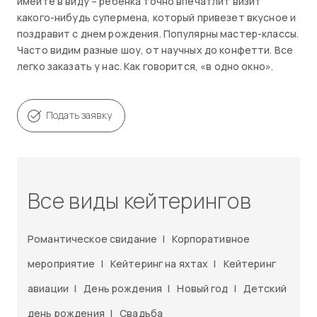
имейте в виду – ребенка точно впечатлит визит
какого-нибудь супермена, который привезет вкусное и
поздравит с днем рождения. Популярны мастер-классы.
Часто видим разные шоу, от научных до конфетти. Все
легко заказать у нас. Как говорится, «в одно окно».
Подать заявку
Все виды кейтерингов
Романтическое свидание
|
Корпоративное
мероприятие
|
Кейтеринг на яхтах
|
Кейтеринг
авиации
|
День рождения
|
Новый год
|
Детский
день рождения
|
Свадьба