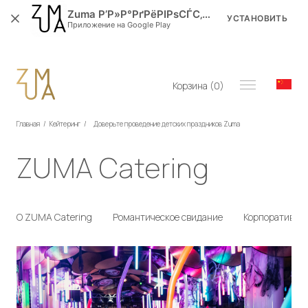
Zuma Р’Р»Р°РґРёРІРѕСЃС‚РѕРє
УСТАНОВИТЬ
Приложение на Google Play
Корзина (
0
)
Главная
/
Кейтеринг
/
Доверьте проведение детских праздников Zuma
ZUMA Catering
О ZUMA Catering
Романтическое свидание
Корпоративно