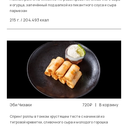
и огурца, запечённый под шапкой из пикантного соуса и сыра
пармезан
215 г. / 204.493 ккал
|
Эби Чизаки
720₽
В корзину
Спринг роллы в тонком хрустящем тесте с начинкой из
тигровой креветки, сливочного сыра и молодого горошка