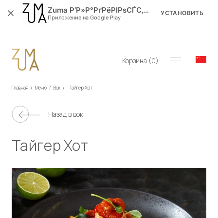
Zuma Р’Р»Р°РґРёРІРѕСЃС‚РѕРє
УСТАНОВИТЬ
Приложение на Google Play
Корзина (
0
)
Главная
/
Меню
/
Вок
/
Тайгер Хот
Назад в
вок
Тайгер Хот