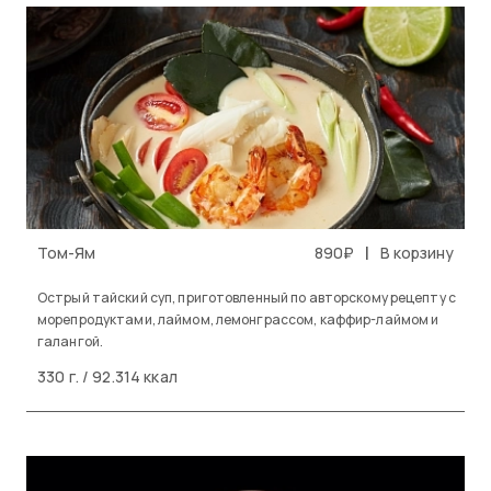
|
Том-Ям
890₽
В корзину
Острый тайский суп, приготовленный по авторскому рецепту с
морепродуктами, лаймом, лемонграссом, каффир-лаймом и
галангой.
330 г. / 92.314 ккал