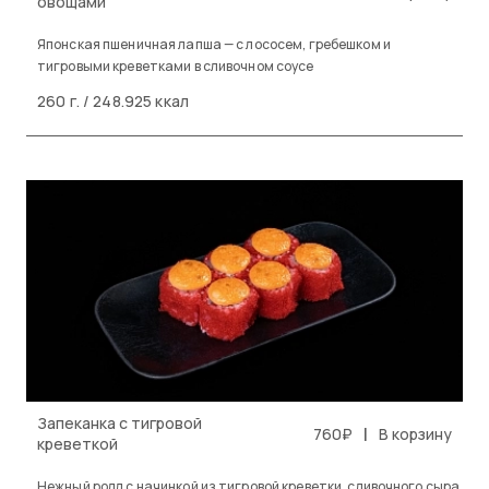
овощами
Японская пшеничная лапша — с лососем, гребешком и
тигровыми креветками в сливочном соусе
260 г. / 248.925 ккал
Запеканка с тигровой
|
760₽
В корзину
креветкой
Нежный ролл с начинкой из тигровой креветки, сливочного сыра