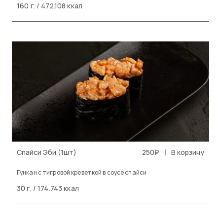
160 г. / 472.108 ккал
|
Спайси Эби (1шт)
250₽
В корзину
Гункан с тигровой креветкой в соусе спайси
30 г. / 174.743 ккал