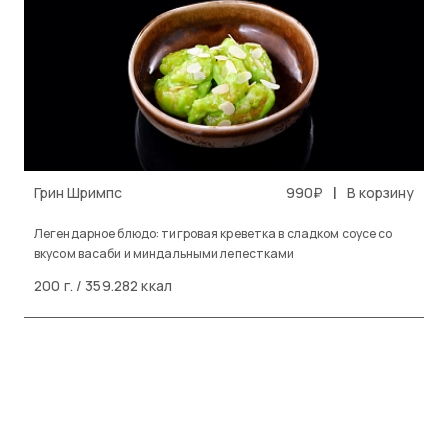
|
Грин Шримпс
990₽
В корзину
Легендарное блюдо: тигровая креветка в сладком соусе со
вкусом васаби и миндальными лепестками
200 г. / 359.282 ккал