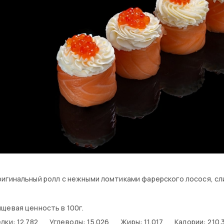
игинальный ролл с нежными ломтиками фарерского лосося, сл
щевая ценность в 100г.
лки: 12.782
Углеводы: 15.026
Жиры: 11.017
Калории: 210.