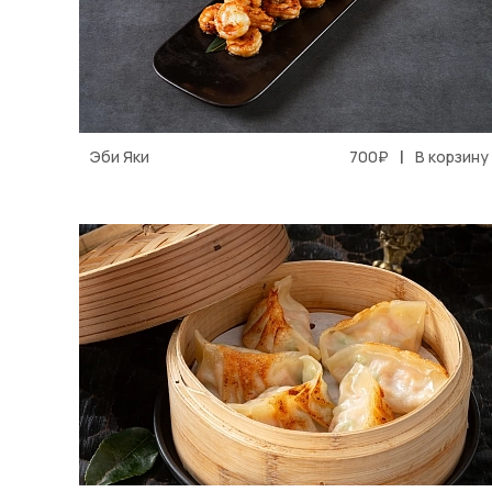
|
Эби Яки
700₽
В корзину