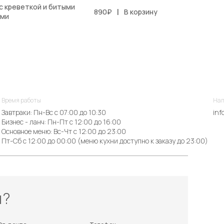
с креветкой и битыми
|
890₽
В корзину
ами
Время работы
Нап
Завтраки: Пн-Вс с 07:00 до 10:30
inf
Бизнес - ланч: Пн-Пт с 12:00 до 16:00
Основное меню: Вс-Чт с 12:00 до 23:00
Пт-Сб с 12:00 до 00:00 (меню кухни доступно к заказу до 23:00)
ы?