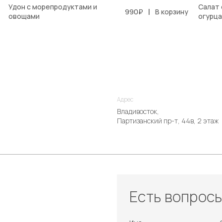
Удон с морепродуктами и
Салат 
|
990₽
В корзину
овощами
огурц
Адрес
Владивосток,
Партизанский пр-т, 44в, 2 этаж
Есть вопрос