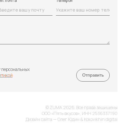
Эл. почта
Телефон
у персональных
итикой
© ZUMA 2026. Все права защищены
ООО «Пять вкусов», ИНН 2536337190
Дизайн сайта — Олег Юдин & Kokovikhin.digital