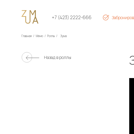
+7 (423) 2222-666
Заброниров
Главная
/
Меню
/
Роллы
/
Зума
Назад в
роллы