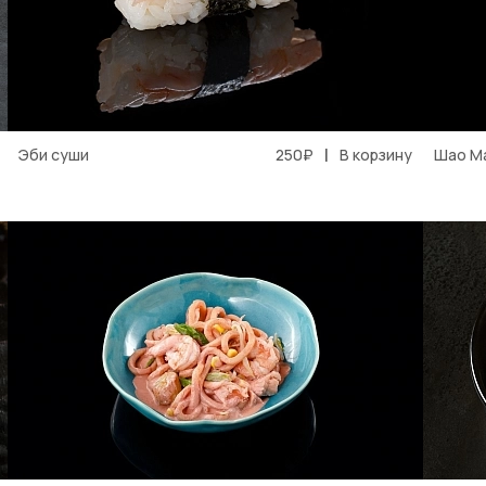
|
Эби суши
250₽
В корзину
Шао М