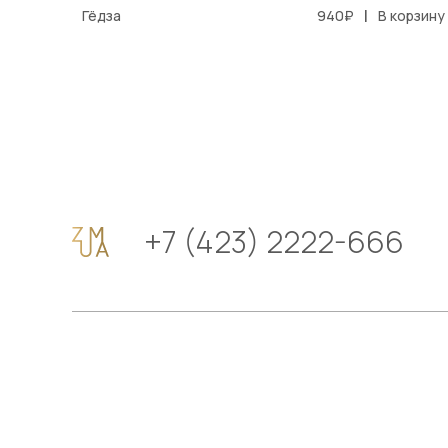
|
Гёдза
940₽
В корзину
+7 (423) 2222-666