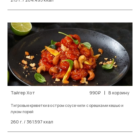
|
Тайгер Хот
990₽
В корзину
Тигровые креветки в остром соусе чили с орешками кешью и
луком порей
260 г. / 361.597 ккал