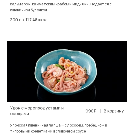
кальмаром, камчатским крабом и мидиями. Подается с
пшеничной булочкой
300 г. / 117.48 ккал
Удон с морепродуктами и
|
990₽
В корзину
овощами
Японская пшеничная лапша — с лососем, гребешком и
тигровыми креветками в сливочном соусе