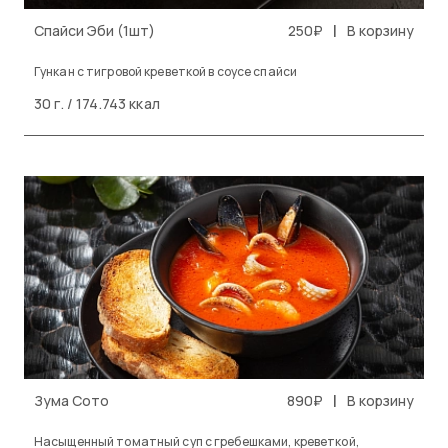
|
Спайси Эби (1шт)
250₽
В корзину
Гункан с тигровой креветкой в соусе спайси
30 г. / 174.743 ккал
|
Зума Сото
890₽
В корзину
Насыщенный томатный суп с гребешками, креветкой,