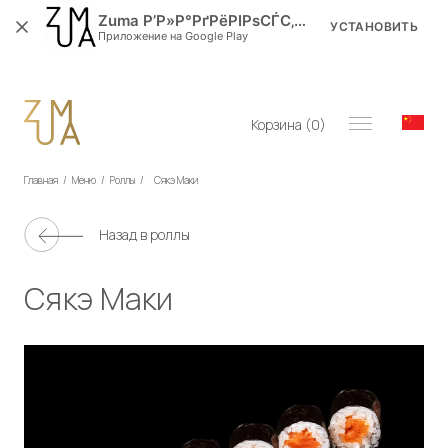
Zuma Р’Р»Р°РґРёРІРѕСЃС‚РѕРє
УСТАНОВИТЬ
Приложение на Google Play
Корзина (
0
)
Главная
/
Меню
/
Роллы
/
Сякэ Маки
Назад в
роллы
Сякэ Маки