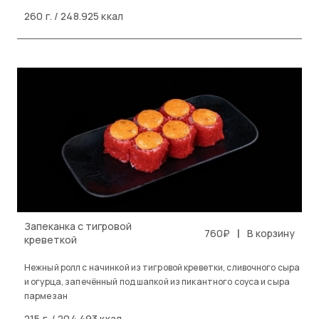
260 г. / 248.925 ккал
Запеканка с тигровой
|
760₽
В корзину
креветкой
Нежный ролл с начинкой из тигровой креветки, сливочного сыра
и огурца, запечённый под шапкой из пикантного соуса и сыра
пармезан
215 г. / 204.493 ккал