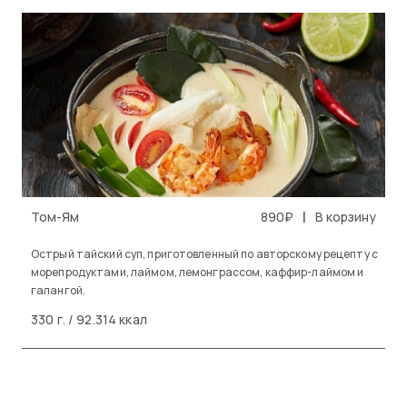
|
Том-Ям
890₽
В корзину
Острый тайский суп, приготовленный по авторскому рецепту с
морепродуктами, лаймом, лемонграссом, каффир-лаймом и
галангой.
330 г. / 92.314 ккал