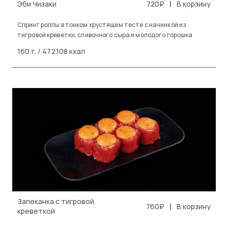
|
Эби Чизаки
720₽
В корзину
Спринг роллы в тонком хрустящем тесте с начинкой из
тигровой креветки, сливочного сыра и молодого горошка
160 г. / 472.108 ккал
Запеканка с тигровой
|
760₽
В корзину
креветкой