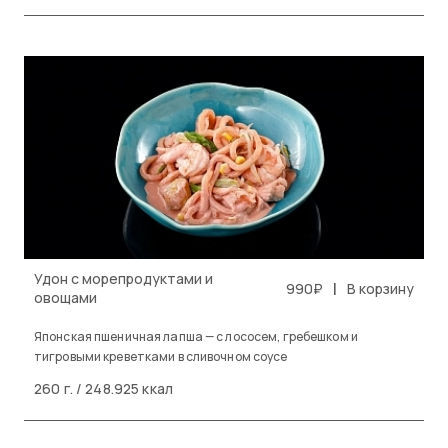
Удон с морепродуктами и
|
990₽
В корзину
овощами
Японская пшеничная лапша — с лососем, гребешком и
тигровыми креветками в сливочном соусе
260 г. / 248.925 ккал