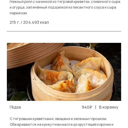
Нежный ролл с начинкой из тигровой креветки, сливочного сыра
и огурца, запечённый под шапкой из пикантного соуса и сыра
пармезан
215 г. / 204.493 ккал
|
Гёдза
940₽
В корзину
С тигровыми креветками, овощами и зеленым горошком.
Обжариваются на кунжутном масле до хрустящей корочки и