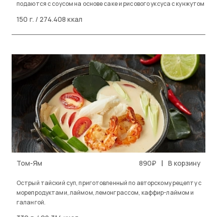
подаются с соусом на основе саке и рисового уксуса с кунжутом
150 г. / 274.408 ккал
|
Том-Ям
890₽
В корзину
Острый тайский суп, приготовленный по авторскому рецепту с
морепродуктами, лаймом, лемонграссом, каффир-лаймом и
галангой.