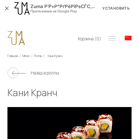
Zuma Р’Р»Р°РґРёРІРѕСЃС‚РѕРє
УСТАНОВИТЬ
Приложение на Google Play
Корзина (
0
)
Главная
/
Меню
/
Роллы
/
Кани Кранч
Назад в
роллы
Кани Кранч