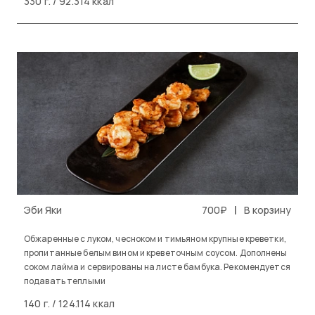
330 г. / 92.314 ккал
|
Эби Яки
700₽
В корзину
Обжаренные с луком, чесноком и тимьяном крупные креветки,
пропитанные белым вином и креветочным соусом. Дополнены
соком лайма и сервированы на листе бамбука. Рекомендуется
подавать теплыми
140 г. / 124.114 ккал