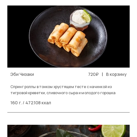
|
Эби Чизаки
720₽
В корзину
Спринг роллы в тонком хрустящем тесте с начинкой из
тигровой креветки, сливочного сыра и молодого горошка
160 г. / 472.108 ккал