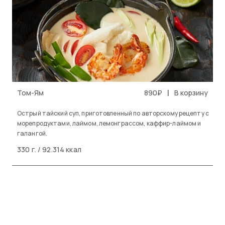
|
Том-Ям
890₽
В корзину
Острый тайский суп, приготовленный по авторскому рецепту с
морепродуктами, лаймом, лемонграссом, каффир-лаймом и
галангой.
330 г. / 92.314 ккал