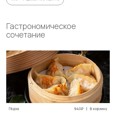
Гастрономическое
сочетание
|
Гёдза
940₽
В корзину