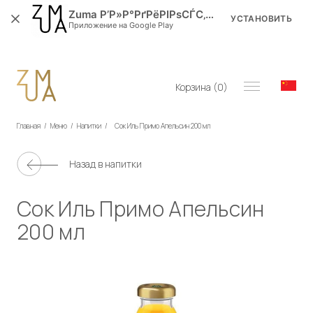
Zuma Р’Р»Р°РґРёРІРѕСЃС‚РѕРє
УСТАНОВИТЬ
Приложение на Google Play
Корзина (
0
)
Главная
/
Меню
/
Напитки
/
Сок Иль Примо Апельсин 200 мл
Назад в
напитки
Сок Иль Примо Апельсин
200 мл