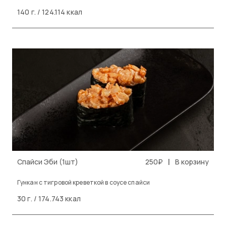
140 г. / 124.114 ккал
|
Спайси Эби (1шт)
250₽
В корзину
Гункан с тигровой креветкой в соусе спайси
30 г. / 174.743 ккал