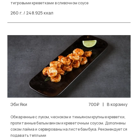
тигровыми креветками в сливочном соусе
260 г. / 248.925 ккал
|
Эби Яки
700₽
В корзину
Обжаренные с луком, чесноком и тимьяном крупные креветки,
пропитанные белым вином и креветочным соусом. Дополнены
соком лайма и сервированы на листе бамбука. Рекомендуется
подавать теплыми