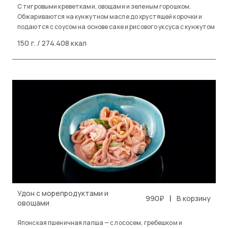
С тигровыми креветками, овощами и зеленым горошком.
Обжариваются на кунжутном масле до хрустящей корочки и
подаются с соусом на основе саке и рисового уксуса с кунжутом
150 г. / 274.408 ккал
Удон с морепродуктами и
|
990₽
В корзину
овощами
Японская пшеничная лапша — с лососем, гребешком и