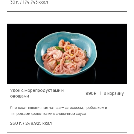
30 г. / 174.743 ккал
Удон с морепродуктами и
|
990₽
В корзину
овощами
Японская пшеничная лапша — с лососем, гребешком и
тигровыми креветками в сливочном соусе
260 г. / 248.925 ккал