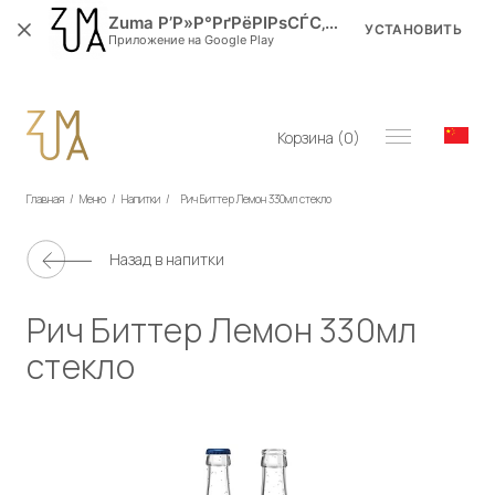
Zuma Р’Р»Р°РґРёРІРѕСЃС‚РѕРє
УСТАНОВИТЬ
Приложение на Google Play
Корзина (
0
)
Главная
/
Меню
/
Напитки
/
Рич Биттер Лемон 330мл стекло
Назад в
напитки
Рич Биттер Лемон 330мл
стекло