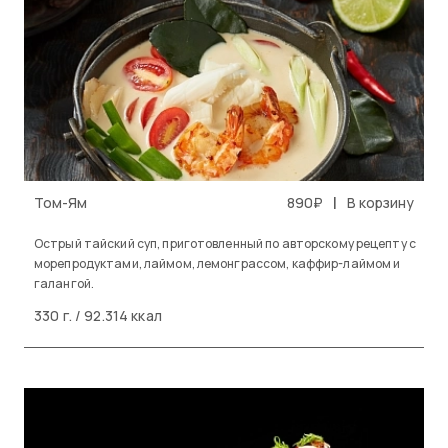
|
Том-Ям
890₽
В корзину
Острый тайский суп, приготовленный по авторскому рецепту с
морепродуктами, лаймом, лемонграссом, каффир-лаймом и
галангой.
330 г. / 92.314 ккал