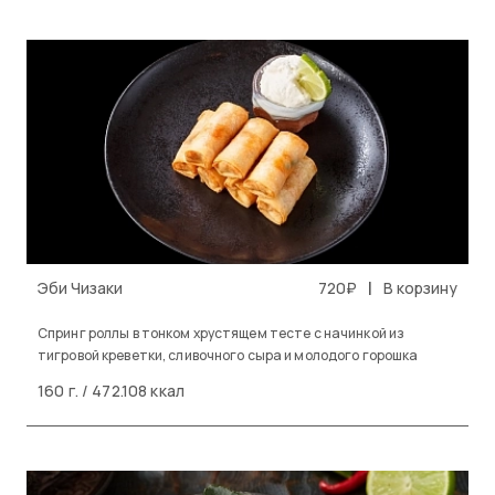
|
Эби Чизаки
720₽
В корзину
Спринг роллы в тонком хрустящем тесте с начинкой из
тигровой креветки, сливочного сыра и молодого горошка
160 г. / 472.108 ккал