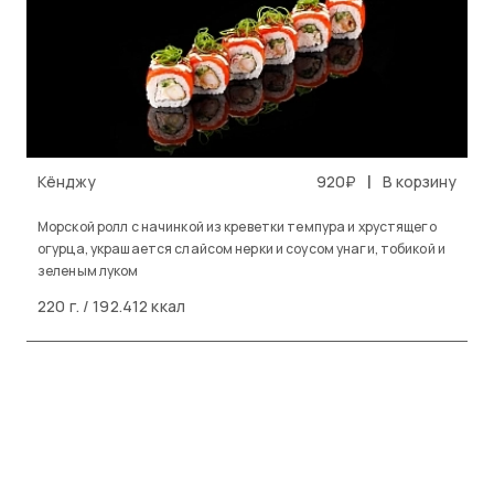
|
Кёнджу
920₽
В корзину
Морской ролл с начинкой из креветки темпура и хрустящего
огурца, украшается слайсом нерки и соусом унаги, тобикой и
зеленым луком
220 г. / 192.412 ккал