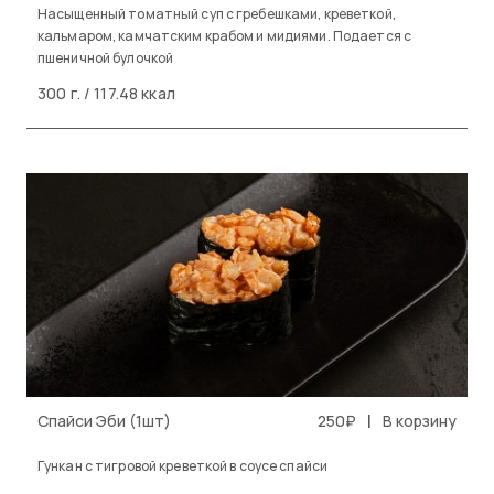
Насыщенный томатный суп с гребешками, креветкой,
кальмаром, камчатским крабом и мидиями. Подается с
пшеничной булочкой
300 г. / 117.48 ккал
|
Спайси Эби (1шт)
250₽
В корзину
Гункан с тигровой креветкой в соусе спайси