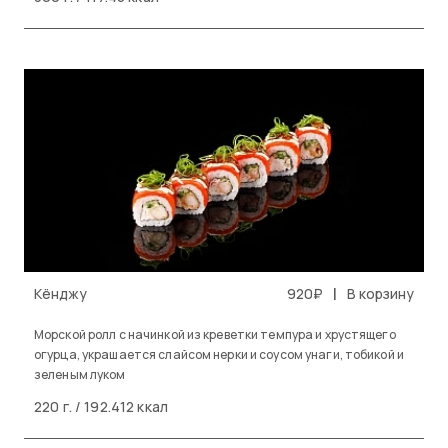
|
Кёнджу
920₽
В корзину
Морской ролл с начинкой из креветки темпура и хрустящего
огурца, украшается слайсом нерки и соусом унаги, тобикой и
зеленым луком
220 г. / 192.412 ккал