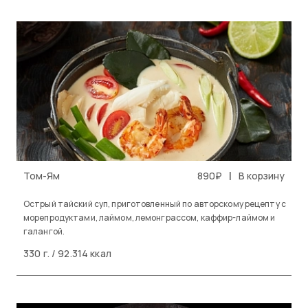
|
Том-Ям
890₽
В корзину
Острый тайский суп, приготовленный по авторскому рецепту с
морепродуктами, лаймом, лемонграссом, каффир-лаймом и
галангой.
330 г. / 92.314 ккал