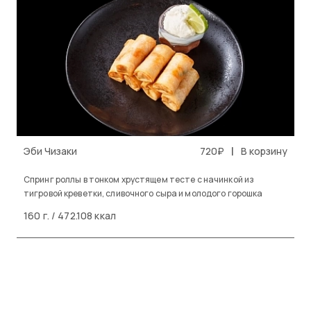
|
Эби Чизаки
720₽
В корзину
Спринг роллы в тонком хрустящем тесте с начинкой из
тигровой креветки, сливочного сыра и молодого горошка
160 г. / 472.108 ккал