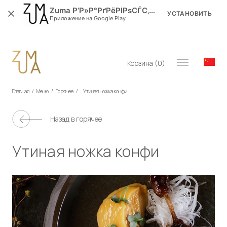
Zuma Р’Р»Р°РґРёРІРѕСЃС‚РѕРє
УСТАНОВИТЬ
Приложение на Google Play
Корзина (
0
)
Главная
/
Меню
/
Горячее
/
Утиная ножка конфи
Назад в
горячее
Утиная ножка конфи