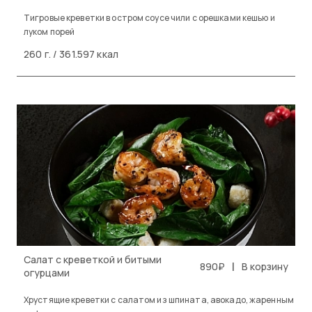
Тигровые креветки в остром соусе чили с орешками кешью и
луком порей
260 г. / 361.597 ккал
Салат с креветкой и битыми
|
890₽
В корзину
огурцами
Хрустящие креветки с салатом из шпината, авокадо, жаренным