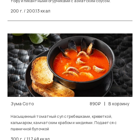
тофу и пикантными огурчиками с азиатским соусом.
200 г. / 200.13 ккал
|
Зума Сото
890₽
В корзину
Насыщенный томатный суп с гребешками, креветкой,
кальмаром, камчатским крабом и мидиями. Подается с
пшеничной булочкой
300 г. / 117.48 ккал