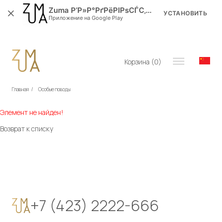
Zuma Р’Р»Р°РґРёРІРѕСЃС‚РѕРє
УСТАНОВИТЬ
Приложение на Google Play
Корзина (
0
)
Главная
/
Особые поводы
Элемент не найден!
Возврат к списку
+7 (423) 2222-666