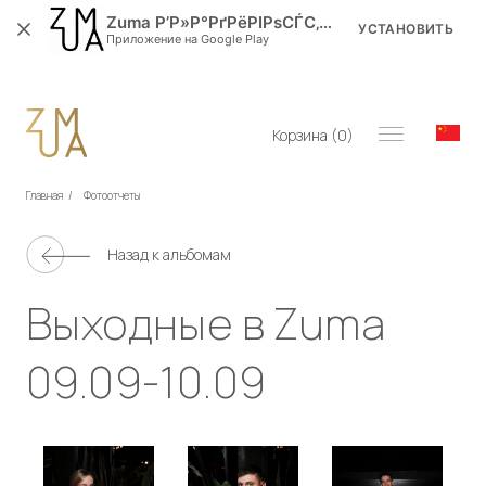
Zuma Р’Р»Р°РґРёРІРѕСЃС‚РѕРє
УСТАНОВИТЬ
Приложение на Google Play
Корзина (
0
)
Главная
/
Фотоотчеты
Назад к альбомам
Выходные в Zuma
09.09-10.09