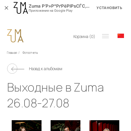
Zuma Р’Р»Р°РґРёРІРѕСЃС‚РѕРє
УСТАНОВИТЬ
Приложение на Google Play
Корзина (
0
)
Главная
/
Фотоотчеты
Назад к альбомам
Выходные в Zuma
26.08-27.08