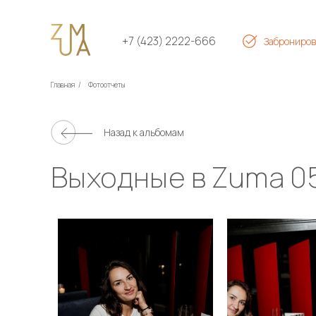
+7 (423) 2222-666
Заброниров
Главная
/
Фотоотчеты
Назад к альбомам
Выходные в Zuma 05