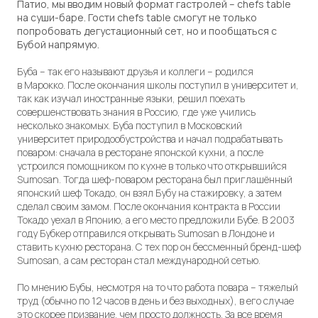
Патио, мы вводим новый формат гастролей – chefs table
на суши-баре.
Гости chefs table смогут не только
попробовать дегустационный сет, но и пообщаться с
Бубой напрямую.
Буба – так его называют друзья и коллеги – родился
в Марокко. После окончания школы поступил в университет и,
так как изучал иностранные языки, решил поехать
совершенствовать знания в Россию, где уже учились
несколько знакомых. Буба поступил в Московский
университет природообустройства и начал подрабатывать
поваром: сначала в ресторане японской кухни, а после
устроился помощником по кухне в только что открывшийся
Sumosan. Тогда шеф-поваром ресторана был приглашённый
японский шеф Токадо, он взял Бубу на стажировку, а затем
сделал своим замом. После окончания контракта в России
Токадо уехал в Японию, а его место предложили Бубе. В 2003
году Бубкер отправился открывать Sumosan в Лондоне и
ставить кухню ресторана. С тех пор он бессменный бренд-шеф
Sumosan, а сам ресторан стал международной сетью.
По мнению Бубы, несмотря на то что работа повара – тяжелый
труд (обычно по 12 часов в день и без выходных), в его случае
это скорее призвание, чем просто должность. За все время