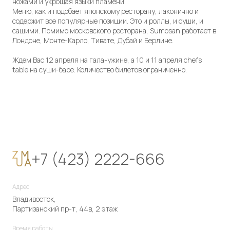
ножами и укрощая языки пламени.
Меню, как и подобает японскому ресторану, лаконично и
содержит все популярные позиции. Это и роллы, и суши, и
сашими. Помимо московского ресторана, Sumosan работает в
Лондоне, Монте-Карло, Тивате, Дубай и Берлине.
Ждем Вас 12 апреля на гала-ужине, а 10 и 11 апреля chefs
table на суши-баре. Количество билетов ограниченно.
+7 (423) 2222-666
Адрес
Владивосток,
Партизанский пр-т, 44в, 2 этаж
Время работы