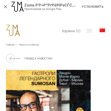
Zuma Р’Р»Р°РґРёРІРѕСЃС‚РѕРє
УСТАНОВИТЬ
Приложение на Google Play
Корзина (
0
)
Главная
/
Новости и события
Назад к новостям