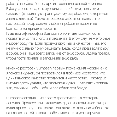
работы на кухне, благодаря интернациональной команде,
Бубе удалось овладеть русским, английским, польским
языками (в придачу к французскому и арабскому, которые он
знает с детства). Также в процессе работы он понял, что
настоящий повар должен любить пробовать новое и не
бояться экспериментировать.
Главным в философии Sumosan он считает возможность
показать вкус главного ингредиента. В этом случае – это рыба
и морепродукты. Если продукт вкусный и качественный, его
не нужно сильно приукрашивать. Ведь, когда люди едят рыбу
в соусе, они чаще всего запоминают вкус соуса. Задача повара,
чтобы гости поняли и запомнили вкус рыбы.
Именно ресторан Sumosan первым познакомил москвичей с
японской кухней, он превратился в любимое место тех, кто
ценит высокое качество продуктов и мастерство. Некоторые
именно здесь узнали, что японская кухня — это еще и теппан-
яки, сукияки, шабу-шабу, и полюбили эти блюда.
Sumosan сегодня – не просто долгожитель, а ресторан-
легенда. Процесс приготовления здесь возвели в настоящее
кулинарное шоу – на столах-теппанах в отдельных кабинетах
на глазах гостей готовят рыбу и мясо, виртуозно орудуя