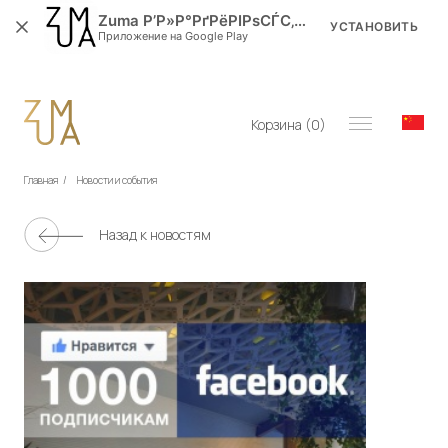
Zuma Р’Р»Р°РґРёРІРѕСЃС‚РѕРє
УСТАНОВИТЬ
Приложение на Google Play
Корзина (
0
)
Главная
/
Новости и события
Назад к новостям