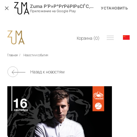
Zuma Р’Р»Р°РґРёРІРѕСЃС‚РѕРє
УСТАНОВИТЬ
Приложение на Google Play
Корзина (
0
)
Главная
/
Новости и события
Назад к новостям