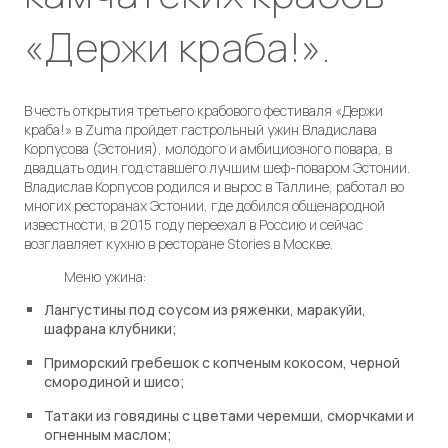
«Держи краба!».
В честь открытия третьего крабового фестиваля «Держи
краба!» в Zuma пройдет гастрольный ужин Владислава
Корпусова (Эстония), молодого и амбициозного повара, в
двадцать один год ставшего лучшим шеф-поваром Эстонии.
Владислав Корпусов родился и вырос в Таллине, работал во
многих ресторанах Эстонии, где добился общенародной
известности, в 2015 году переехал в Россию и сейчас
возглавляет кухню в ресторане Stories в Москве.
Меню ужина:
Лангустины под соусом из ряженки, маракуйи,
шафрана клубники;
Приморский гребешок с копченым кокосом, черной
смородиной и шисо;
Татаки из говядины с цветами черемши, сморчками и
огненным маслом;