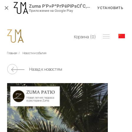
Zuma Р’Р»Р°РґРёРІРѕСЃС‚РѕРє
УСТАНОВИТЬ
Приложение на Google Play
Корзина (
0
)
Главная
/
Новости и события
Назад к новостям