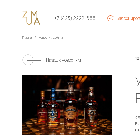
+7 (423) 2222-666
Заброниров
Главная
/
Новости и события
12
Назад к новостям
25
В 
в 