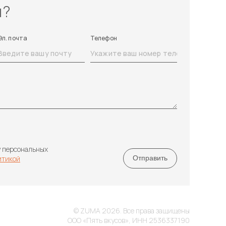
ы?
Эл. почта
Телефон
у персональных
итикой
© ZUMA 2026. Все права защищены
ООО «Пять вкусов», ИНН 2536337190