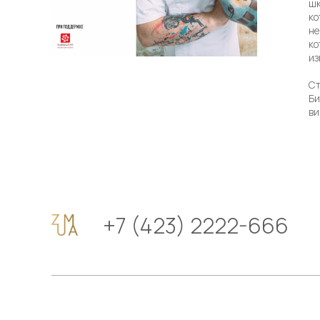
шк
ко
не
ко
из
Ст
Би
ви
+7 (423) 2222-666