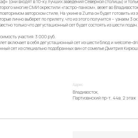
аф» (они входят в 10-ку лучших заведений Северной столицы) и толь
торого многие СМИ окрестили «гастро-панком», везет во Владивосто
повторимом авторском стиле, На ужине в Zuma он будет готовить из
торые лично выберет по прилету, что из этого получится – узнаем 3 
вестно только что дегустационный сет будет состоять из шести подач.
оимость участия: 3 000 руб.
лет включает в себя дегустационный сет из шести блюд и welcome-dr
нный сет из специально подобранных вин от сомелье Дмитрия Кирюш
Адрес
Владивосток,
Партизанский пр-т, 44в, 2 этаж