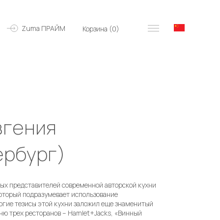
Zuma ПРАЙМ
Корзина (
0
)
вгения
ербург)
ных представителей современной авторской кухни
 который подразумевает использование
ногие тезисы этой кухни заложил еще знаменитый
ухню трех ресторанов – Hamlet+Jacks, «Винный