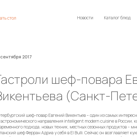
Новости
Каталог блюд
ать стол
 сентября 2017
Гастроли шеф-повара Е
Викентьева (Санкт-Пет
тербургский шеф-повар Евгений Викентьев – один из самых интерес
гастрономического направления intelligent modern cuisine в России,
временного подхода, новых техник, местных сезонных продуктов – м
панский шеф Ферран Адриа у себя в El Bulli. Сейчас он возглавляет к