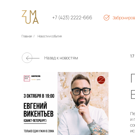
+7 (423) 2222-666
Заброниров
Главная
/
Новости и события
17
Назад к новостям
Пе
и 
со
ис