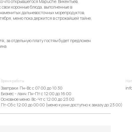
ко что открывшегося Mapuche. Викентьев,
к свои коронные блюда, выполненные в
 знаменитых дальневосточных морепродуктов,
октября, меню пока держится в строжайшей тайне,
ink, за отдельную плату гостям будет предложен
ина.
Время работы
Нап
Завтраки: Пн-Вс с 07:00 до 10:30
inf
Бизнес - ланч: Пн-Пт с 12:00 до 16:00
Основное меню: Вс-Чт с 12:00 до 23:00
Пт-Сб с 12:00 до 00:00 (меню кухни доступно к заказу до 23:00)