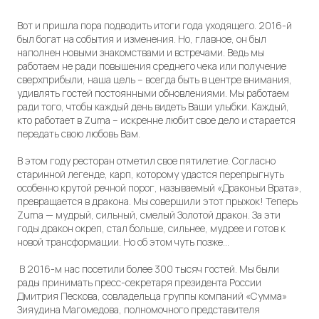
Вот и пришла пора подводить итоги года уходящего. 2016-й
был богат на события и изменения. Но, главное, он был
наполнен новыми знакомствами и встречами. Ведь мы
работаем не ради повышения среднего чека или получение
сверхприбыли, наша цель – всегда быть в центре внимания,
удивлять гостей постоянными обновлениями. Мы работаем
ради того, чтобы каждый день видеть Ваши улыбки. Каждый,
кто работает в Zuma – искренне любит свое дело и старается
передать свою любовь Вам.
В этом году ресторан отметил свое пятилетие. Согласно
старинной легенде, карп, которому удастся перепрыгнуть
особенно крутой речной порог, называемый «Драконьи Врата»,
превращается в дракона. Мы совершили этот прыжок! Теперь
Zuma — мудрый, сильный, смелый Золотой дракон. За эти
годы дракон окреп, стал больше, сильнее, мудрее и готов к
новой трансформации. Но об этом чуть позже…
В 2016-м нас посетили более 300 тысяч гостей. Мы были
рады принимать пресс-секретаря президента России
Дмитрия Пескова, совладельца группы компаний «Сумма»
Зияудина Магомедова, полномочного представителя