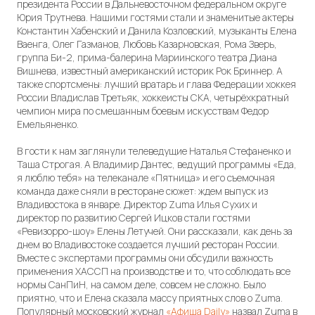
президента России в Дальневосточном федеральном округе
Юрия Трутнева. Нашими гостями стали и знаменитые актеры
Константин Хабенский и Данила Козловский, музыканты Елена
Ваенга, Олег Газманов, Любовь Казарновская, Рома Зверь,
группа Би-2, прима-балерина Мариинского театра Диана
Вишнева, известный американский историк Рок Бриннер. А
также спортсмены: лучший вратарь и глава Федерации хоккея
России Владислав Третьяк, хоккеисты СКА, четырёхкратный
чемпион мира по смешанным боевым искусствам Федор
Емельяненко.
В гости к нам заглянули телеведущие Наталья Стефаненко и
Таша Строгая. А Владимир Дантес, ведущий программы «Еда,
я люблю тебя» на телеканале «Пятница» и его съемочная
команда даже сняли в ресторане сюжет: ждем выпуск из
Владивостока в январе. Директор Zuma Илья Сухих и
директор по развитию Сергей Ицков стали гостями
«Ревизорро-шоу» Елены Летучей. Они рассказали, как день за
днем во Владивостоке создается лучший ресторан России.
Вместе с экспертами программы они обсудили важность
применения ХАССП на производстве и то, что соблюдать все
нормы СанПиН, на самом деле, совсем не сложно. Было
приятно, что и Елена сказала массу приятных слов о Zuma.
Популярный московский журнал
«Афиша Daily»
назвал Zuma в