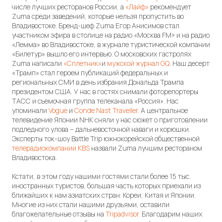
числе лучших ресторанов России, а
«Лайф»
рекомендует
Zuma среди заведений, которые нельзя пропустить во
Владивостоке. Бренд-шеф Zuma Егор Анисимов стал
участником эфира в столице на радио «Москва FM» и на радио
«Лемма» во Владивостоке, в журнале туристической компании
«Билетур» вышло его интервью. О московских гастролях
Zuma написали
«Сплетник»
и
мужской журнал GQ
. Наш десерт
«Трамп» стал героем публикаций федеральных и
региональных СМИ в день избрания Дональда Трампа
президентом США. У нас в гостях снимали фоторепортеры
ТАСС и съемочная группа телеканала «Россия». Нас
упоминали
Vogue
и
Conde Nast Traveller
. А центральное
телевидение Японии NHK сняли у нас сюжет о приготовлении
подледного улова – дальневосточной наваги и корюшки.
Эксперты ток-шоу Battle Trip южнокорейской общественной
телерадиокомпании KBS
назвали Zuma лучшим рестораном
Владивостока.
Кстати, в этом году нашими гостями стали более 15 тыс.
иностранных туристов, большая часть которых приехали из
ближайших к нам азиатских стран: Кореи, Китая и Японии.
Многие из них стали нашими друзьями, оставили
благожелательные отзывы на
Tripadvisor.
Благодарим наших