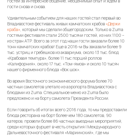
гостей за интересное общение, неоценимый опыт и ждем в
гости снова и снова.
Удивительным событием для наших гостей стал первый во
Владивостоке фестиваль живых камчатских крабов
«Держи
краба»
, который мы сделали общегородским. Только в Zuma
гостями фестиваля стали 2500 тысячи гостей, из них 1100 –
из стран АТР. Всего за этот год наши гости заказали более 10
тонн камчатских крабов! Еще в 2016-м Вы заказали более 9
тыс. устриц и гребешков из аквариума, около 13 тыс. блюд
«Крабовая темпура», более 11 тыс порций роллов
«Калифорния», около 17 тыс. «Том-ямов» и около 10 тысяч
нашего фирменного блюда «Вок шок».
Во время Восточного экономического форума более 70
частных самолетов улетало из аэропорта Владивостока с
блюдами из Zuma. Специальное меню из Zuma было
предложено и на борту самолета Президента России.
Если говорить об итогах всего 2016 года, то мы предоставили
блюда ресторана на борт более чем 180 самолетов, 90
катеров, провели более 86 частных выездных мероприятий,
среди которых фуршет в честь открытия I Международного
Дальневосточного фестиваля «Мариинский», где мы