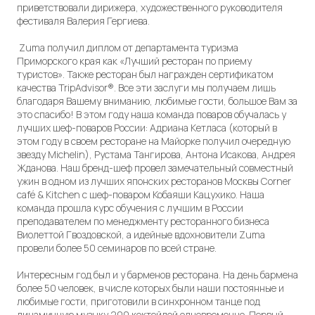
приветствовали дирижера, художественного руководителя
фестиваля Валерия Гергиева.
Zuma получил диплом от департамента туризма
Приморского края как «Лучший ресторан по приему
туристов». Также ресторан был награжден сертификатом
качества TripAdvisor®. Все эти заслуги мы получаем лишь
благодаря Вашему вниманию, любимые гости, большое Вам за
это спасибо! В этом году наша команда поваров обучалась у
лучших шеф-поваров России: Адриана Кетласа (который в
этом году в своем ресторане на Майорке получил очередную
звезду Michelin), Рустама Тангирова, Антона Исакова, Андрея
Жданова. Наш бренд-шеф провел замечательный совместный
ужин в одном из лучших японских ресторанов Москвы Corner
café & Kitchen с шеф-поваром Кобаяши Кацухико. Наша
команда прошла курс обучения с лучшим в России
преподавателем по менеджменту ресторанного бизнеса
Виолеттой Гвоздовской, а идейные вдохновители Zuma
провели более 50 семинаров по всей стране.
Интересным год был и у барменов ресторана. На день бармена
более 50 человек, в числе которых были наши постоянные и
любимые гости, приготовили в синхронном танце под
динамичную музыку 200 коктейлей одновременно. Первый