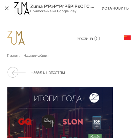
Zuma Р’Р»Р°РґРёРІРѕСЃС‚РѕРє
УСТАНОВИТЬ
Приложение на Google Play
Корзина (
0
)
Главная
/
Новости и события
Назад к новостям