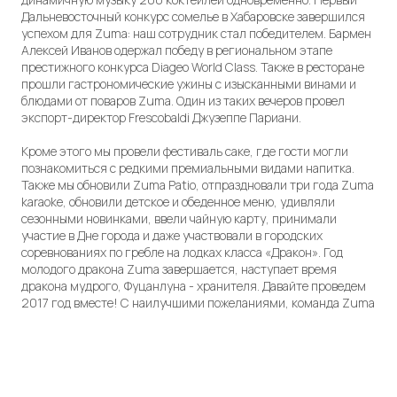
Дальневосточный конкурс сомелье в Хабаровске завершился
успехом для Zuma: наш сотрудник стал победителем. Бармен
Алексей Иванов одержал победу в региональном этапе
престижного конкурса Diageo World Class. Также в ресторане
прошли гастрономические ужины с изысканными винами и
блюдами от поваров Zuma. Один из таких вечеров провел
экспорт-директор Frescobaldi Джузеппе Париани.
Кроме этого мы провели фестиваль саке, где гости могли
познакомиться с редкими премиальными видами напитка.
Также мы обновили Zuma Patio, отпраздновали три года Zuma
karaoke, обновили детское и обеденное меню, удивляли
сезонными новинками, ввели чайную карту, принимали
участие в Дне города и даже участвовали в городских
соревнованиях по гребле на лодках класса «Дракон». Год
молодого дракона Zuma завершается, наступает время
дракона мудрого, Фуцанлуна - хранителя. Давайте проведем
2017 год вместе! С наилучшими пожеланиями, команда Zuma