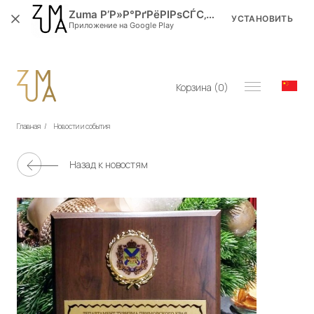
Zuma Р’Р»Р°РґРёРІРѕСЃС‚РѕРє
УСТАНОВИТЬ
Приложение на Google Play
Корзина (
0
)
Главная
/
Новости и события
Назад к новостям