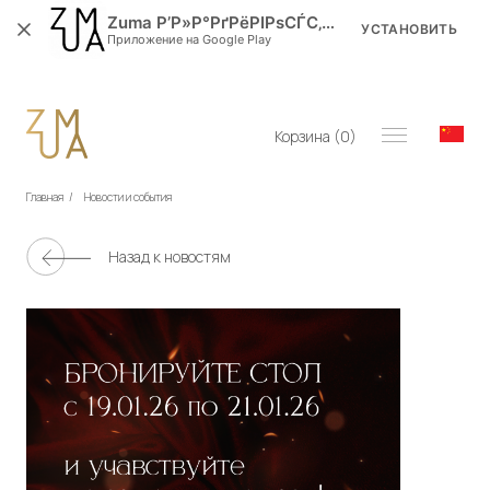
Zuma Р’Р»Р°РґРёРІРѕСЃС‚РѕРє
УСТАНОВИТЬ
Приложение на Google Play
Корзина (
0
)
Главная
/
Новости и события
Назад к новостям