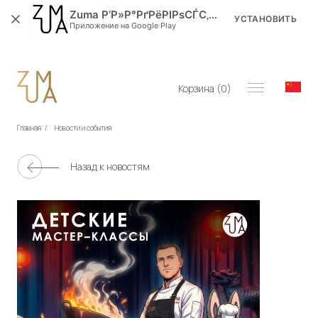
Zuma Р’Р»Р°РґРёРІРѕСЃС‚РѕРє
УСТАНОВИТЬ
Приложение на Google Play
Корзина (
0
)
Главная
/
Новости и события
Назад к новостям