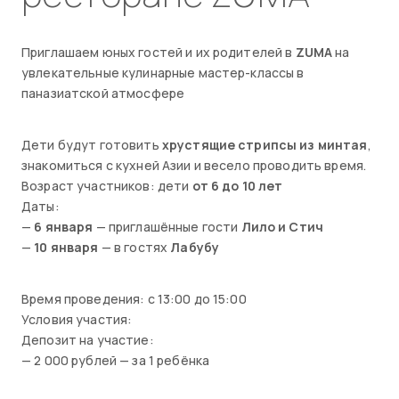
Приглашаем юных гостей и их родителей в
ZUMA
на
увлекательные кулинарные мастер-классы в
паназиатской атмосфере
Дети будут готовить
хрустящие стрипсы из минтая
,
знакомиться с кухней Азии и весело проводить время.
Возраст участников: дети
от 6 до 10 лет
Даты:
—
6 января
— приглашённые гости
Лило и Стич
—
10 января
— в гостях
Лабубу
Время проведения: с 13:00 до 15:00
Условия участия:
Депозит на участие:
— 2 000 рублей — за 1 ребёнка