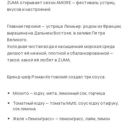
ZUMA открывает сезон AMORE — фестиваль устриц,
вкусов и настроений.
Главная героиня — устрица Люмьер: родом из Франции,
выращена на Дальнем Востоке, в заливе Петра
Великого.
Холодная чистая вода и насыщенная морская среда
делают её нежной, плотной и сбалансированной —
такой, какой её любят в ZUMA.
Бренд-шеф Роман Котовский создал три соуса:
Мохито — юдзу, мята, лимонный сок, горчица
Томатный юдзу — томаты Mutti, соус юдзу отафуку,
сок лимона
Желе «Лемонграсс» — лемонграсс, лайм, лимон