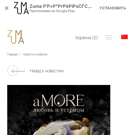
Zuma Р’Р»Р°РґРёРІРѕСЃС‚РѕРє
УСТАНОВИТЬ
Приложение на Google Play
Корзина (
0
)
Главная
/
Новости и события
Назад к новостям