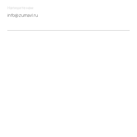
Напишите нам
info@zumavl.ru