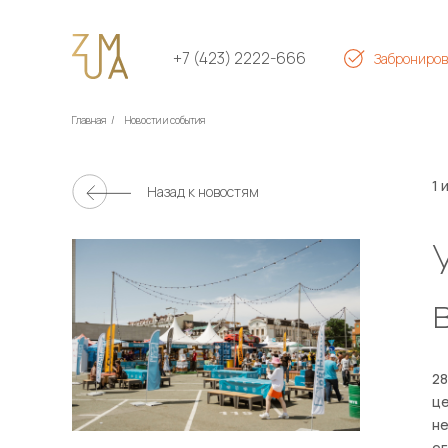
+7 (423) 2222-666
Заброниров
Главная
/
Новости и события
1 
Назад к новостям
28
це
не
ег