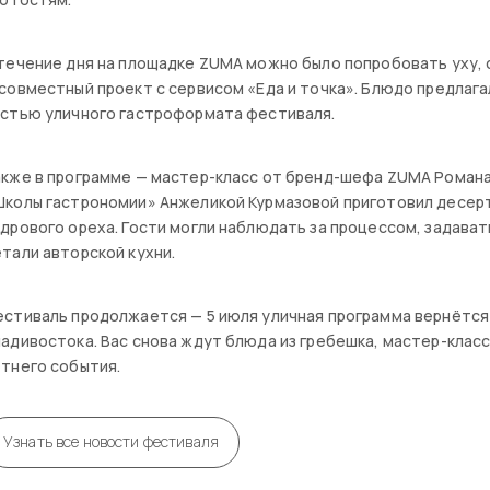
течение дня на площадке ZUMA можно было попробовать уху, 
совместный проект с сервисом «Еда и точка». Блюдо предлага
астью уличного гастроформата фестиваля.
кже в программе — мастер-класс от бренд-шефа ZUMA Романа
колы гастрономии» Анжеликой Курмазовой приготовил десерт 
дрового ореха. Гости могли наблюдать за процессом, задава
тали авторской кухни.
стиваль продолжается — 5 июля уличная программа вернётся 
адивостока. Вас снова ждут блюда из гребешка, мастер-клас
тнего события.
Узнать все новости фестиваля