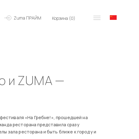
Zuma ПРАЙМ
Корзина (
0
)
о и ZUMA —
I фестиваля «На Гребне!», прошедшей на
манда ресторана представила сразу
лы зала ресторана и быть ближе к городу и