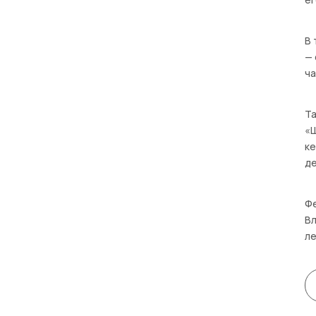
В 
— 
ч
Та
«Ш
ке
де
Фе
Вл
ле