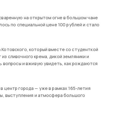
сваренную на открытом огне в большом чане
лось по специальной цене 100 рублей и стало
 Котовского, который вместе со студенткой
из сливочного крема, дикой земляники и
ть вопросы и вживую увидеть, как рождаются
в центр города — уже в рамках 165-летия
сы, выступления и атмосфера большого