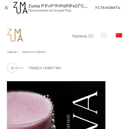
Zuma Р’Р»Р°РґРёРІРѕСЃС‚РѕРє
УСТАНОВИТЬ
Приложение на Google Play
Корзина (
0
)
Главная
/
Новости и события
Назад к новостям