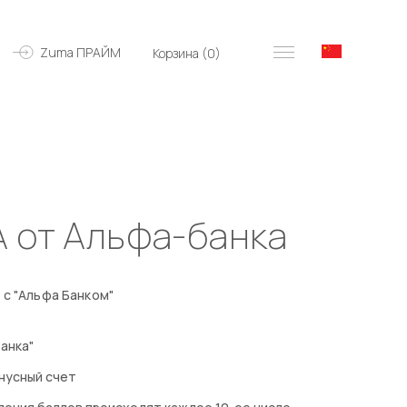
Zuma ПРАЙМ
Корзина (
0
)
A от Альфа-банка
 с "Альфа Банком"
анка"
нусный счет