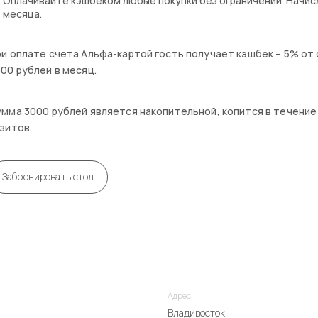
Оплачивайте кэшбеком любые покупки без ограничений. Начис
месяца.
и оплате счета Альфа-картой гость получает кэшбек – 5% от 
00 рублей в месяц.
мма 3000 рублей является накопительной, копится в течение
зитов.
Забронировать стол
Адрес
Владивосток,