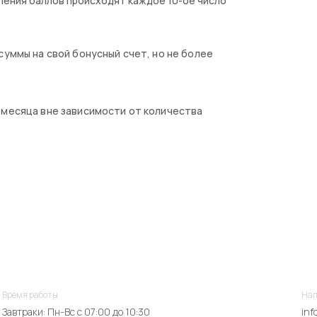
ления баллов происходят каждое 10-ое число
суммы на свой бонусный счет, но не более
 месяца вне зависимости от количества
Время работы
Нап
Завтраки: Пн-Вс с 07:00 до 10:30
inf