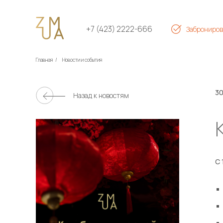
+7 (423) 2222-666
Заброниров
Главная
/
Новости и события
30
Назад к новостям
С 