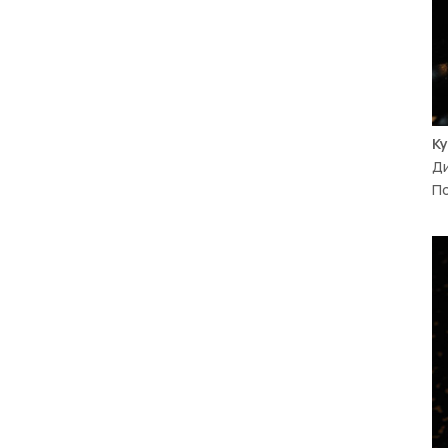
К
Ди
По