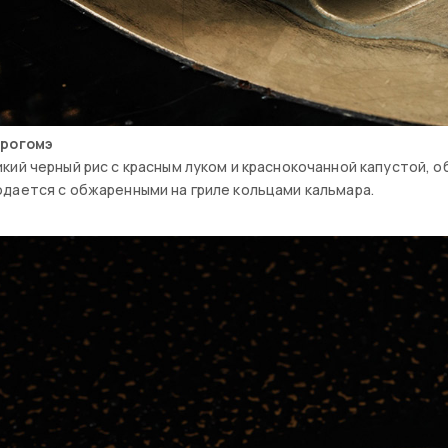
урогомэ
кий черный рис с красным луком и краснокочанной капустой, о
дается с обжаренными на гриле кольцами кальмара.