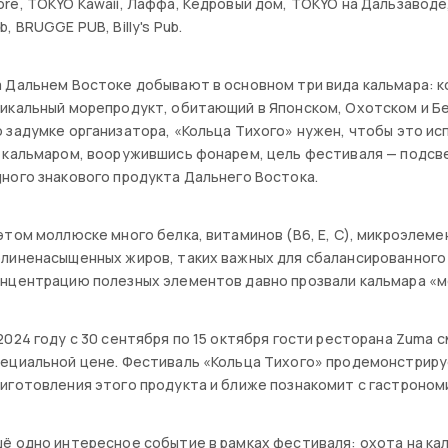
re, TOKYO Kawaii, Лаффа, Кедровый дом, TOKYO на Дальзаводе, Gast
b, BRUGGE PUB, Billy's Pub.
 Дальнем Востоке добывают в основном три вида кальмара: к
икальный морепродукт, обитающий в Японском, Охотском и Бе
 задумке организатора, «Кольца Тихого» нужен, чтобы это исп
а кальмаром, вооружившись фонарем, цель фестиваля — подс
ного знакового продукта Дальнего Востока.
этом моллюске много белка, витаминов (В6, Е, С), микроэлеме
линенасыщенных жиров, таких важных для сбалансированного 
онцентрацию полезных элементов давно прозвали кальмара «
2024 году с 30 сентября по 15 октября гости ресторана Zuma 
ециальной цене. Фестиваль «Кольца Тихого» продемонстриру
иготовления этого продукта и ближе познакомит с гастроно
ё одно интересное событие в рамках фестиваля: охота на кал