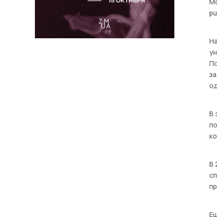
Mo
pu
На
ун
По
з
од
В 
по
к
В 
сп
пр
Ещ