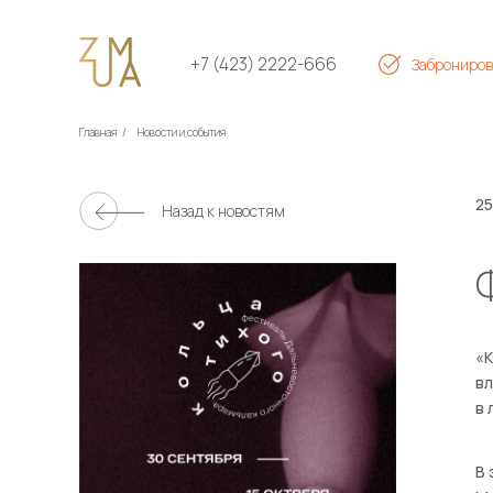
+7 (423) 2222-666
Заброниров
Главная
/
Новости и события
25
Назад к новостям
«К
вл
в 
В 