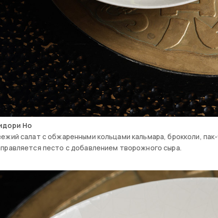
идори Но
ежий салат с обжаренными кольцами кальмара, брокколи, пак-
правляется песто с добавлением творожного сыра.