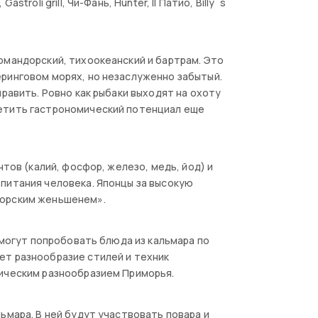
roli grill, Чи-Фань, Hunter, Il Патио, Billy`s
омандорский, тихоокеанский и бартрам. Это
ринговом морях, но незаслуженно забытый.
равить. Ровно как рыбаки выходят на охоту
ветить гастрономический потенциал еще
нтов (калий, фосфор, железо, медь, йод) и
питания человека. Японцы за высокую
морским женьшенем».
смогут попробовать блюда из кальмара по
ет разнообразие стилей и техник
мическим разнообразием Приморья.
ьмара. В ней будут участвовать повара и