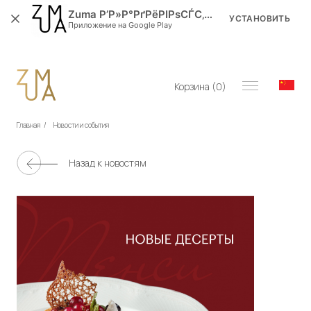
Zuma Р’Р»Р°РґРёРІРѕСЃС‚РѕРє
УСТАНОВИТЬ
Приложение на Google Play
Корзина (
0
)
Главная
/
Новости и события
Назад к новостям