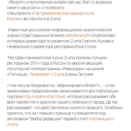
«Вorjomi» и популярный онлайн-ресурс Slon.ru в рамках
своего «вкусного» и полезного
спецпроекта «
Гастрономические маршруты по
России
» заглянули и в Zuma
Известный российский информационно-аналитический
журнал о ресторанном бизнесе «
Restoranoff
» опубликовал
интервью директора по развитию Zuma Сергея Ицкова и
генерального директора ресторана Ильи Сухих.
Ресторан паназиатской кухни Zuma признан лучшим
рестораном 2014 года в России по версии ведущей
популярной телепрограммы «Ревизирро» на канале
«Пятница».
Телесюжет о Zuma
Елены Летучей
«Уже хочу во Владивосток. Забронировать билет?», - этим
заманчивым предложением заканчиваются все публикации
портала
http://vladivostok.travel
, который рассказывает обо
всех прелестях и красотах нашего любимого города. Да так
рассказывает, что действительно хочется приехать. Особенно
приятно, что на главной странице путеводителя под
заголовком "Выбор редакции" первой стоит
публикация о
Zuma.