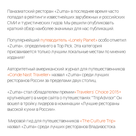
Паназиатский ресторан «Zuma» в последнее время часто
попадал в рейтинги известнейших зарубежных и российских
СМИ и туристических гидов. Мы решили опубликовать
краткий обзор наиболее значимых для нас публикаций.
Популярнейший
путеводитель «Lonely Planet»
особо отметил
«Zuma», определив его в Top Pick. Эта категория
присваивается только лучшим локальные местам по мнению
издания!
Авторитетный американский журнал для путешественников
«Conde Nast Traveller»
назвал «Zuma» среди лучших
ресторанов России за пределами двух столиц.
«Zuma» стал обладателем премии
«Travelers’ Choice 2015»
крупнейшего в мире сайта о путешествиях "TripAdvisor". Он
вошел в тройку лидеров в номинации «Лучшие рестораны
высокой кухни в России».
Мировой гид для путешественников
«The Culture Trip»
назвал «Zuma» среди лучших ресторанов Владивостока.