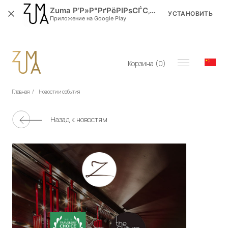
Zuma Р’Р»Р°РґРёРІРѕСЃС‚РѕРє
УСТАНОВИТЬ
Приложение на Google Play
Корзина (
0
)
Главная
/
Новости и события
Назад к новостям