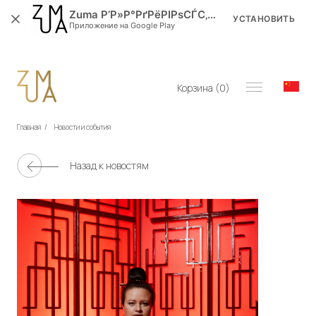
Zuma Р’Р»Р°РґРёРІРѕСЃС‚РѕРє
УСТАНОВИТЬ
Приложение на Google Play
Корзина (
0
)
Главная
/
Новости и события
Назад к новостям