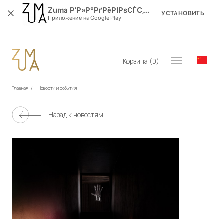
Zuma Р’Р»Р°РґРёРІРѕСЃС‚РѕРє
УСТАНОВИТЬ
Приложение на Google Play
Корзина (
0
)
Главная
/
Новости и события
Назад к новостям