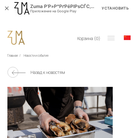
Zuma Р’Р»Р°РґРёРІРѕСЃС‚РѕРє
УСТАНОВИТЬ
Приложение на Google Play
Корзина (
0
)
Главная
/
Новости и события
Назад к новостям