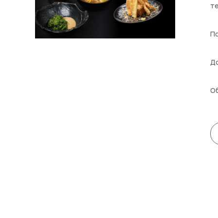
те
По
До
Об