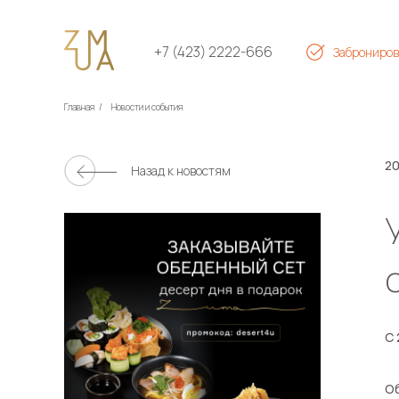
+7 (423) 2222-666
Заброниров
Главная
/
Новости и события
20
Назад к новостям
С 
Об