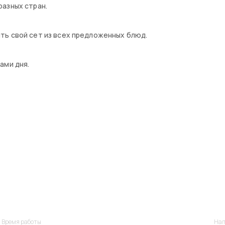
азных стран.
ть свой сет из всех предложенных блюд.
ами дня.
Время работы
Нап