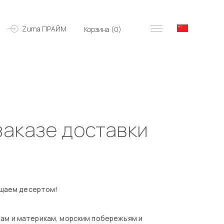
Zuma ПРАЙМ
Корзина (
0
)
заказе доставки
ощаем десертом!
ам и материкам, морским побережьям и