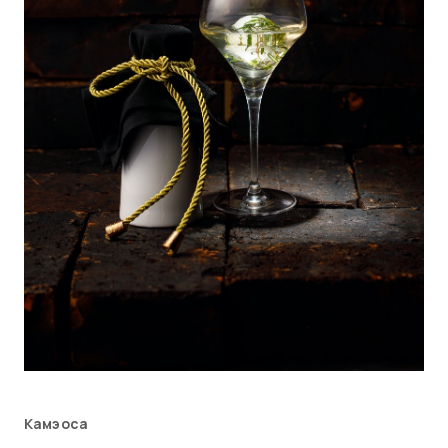
Камэоса