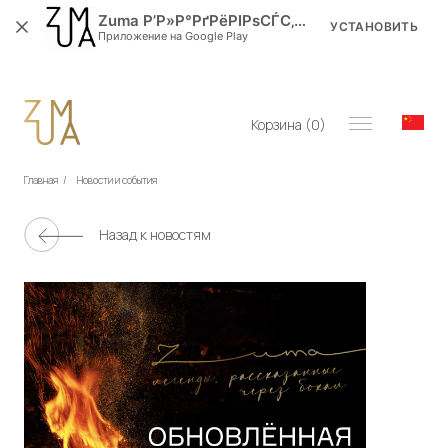
Zuma Р’Р»Р°РґРёРІРѕСЃС‚РѕРє
УСТАНОВИТЬ
Приложение на Google Play
Корзина (
0
)
Главная
/
Новости и события
Назад к новостям