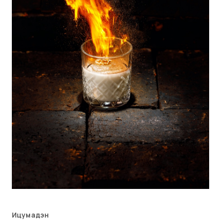
Ицумадэн