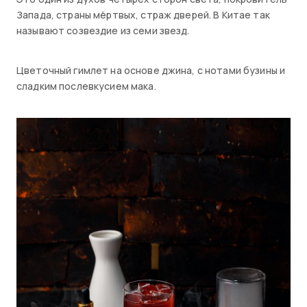
Запада, страны мёртвых, страж дверей. В Китае так
называют созвездие из семи звезд.
Цветочный гимлет на основе джина, с нотами бузины и
сладким послевкусием мака.