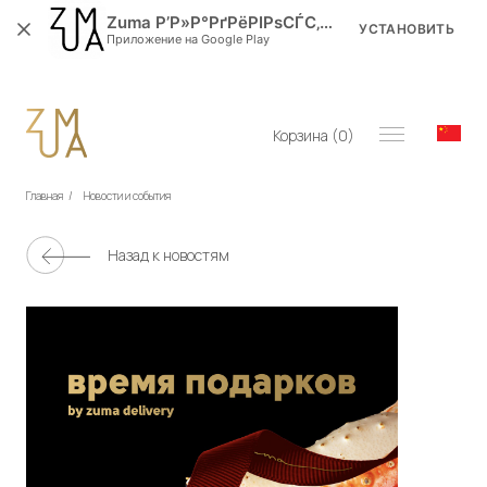
Zuma Р’Р»Р°РґРёРІРѕСЃС‚РѕРє
УСТАНОВИТЬ
Приложение на Google Play
Корзина (
0
)
Главная
/
Новости и события
Назад к новостям