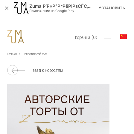
Zuma Р’Р»Р°РґРёРІРѕСЃС‚РѕРє
УСТАНОВИТЬ
Приложение на Google Play
Корзина (
0
)
Главная
/
Новости и события
Назад к новостям