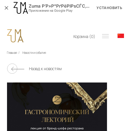
Zuma Р’Р»Р°РґРёРІРѕСЃС‚РѕРє
УСТАНОВИТЬ
Приложение на Google Play
Корзина (
0
)
Главная
/
Новости и события
Назад к новостям