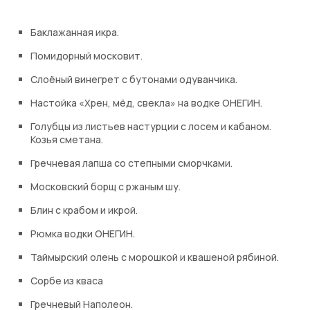
Баклажанная икра.
Помидорный московит.
Слоёный винегрет с бутонами одуванчика.
Настойка «Хрен, мёд, свекла» на водке ОНЕГИН.
Голубцы из листьев настурции с лосем и кабаном.
Козья сметана.
Гречневая лапша со степными сморчками.
Московский борщ с ржаным шу.
Блин с крабом и икрой.
Рюмка водки ОНЕГИН.
Таймырский олень с морошкой и квашеной рябиной.
Сорбе из кваса
Гречневый Наполеон.