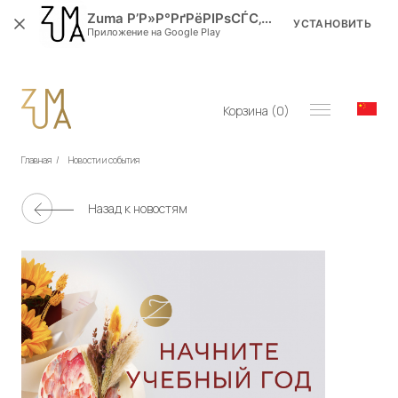
Zuma Р’Р»Р°РґРёРІРѕСЃС‚РѕРє
УСТАНОВИТЬ
Приложение на Google Play
Корзина (
0
)
Главная
/
Новости и события
Назад к новостям