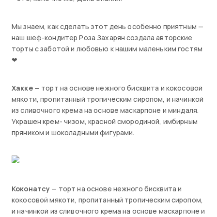
Мы знаем, как сделать этот день особенно приятным —
наш шеф-кондитер Роза Захарян создала авторские
торты с заботой и любовью к нашим маленьким гостям
❤
Хакке
— торт на основе нежного бисквита и кокосовой
мякоти, пропитанный тропическим сиропом, и начинкой
из сливочного крема на основе маскарпоне и миндаля.
Украшен крем- чизом, красной смородиной, имбирным
пряником и шоколадными фигурами.
Коконатсу
— торт на основе нежного бисквита и
кокосовой мякоти, пропитанный тропическим сиропом,
и начинкой из сливочного крема на основе маскарпоне и