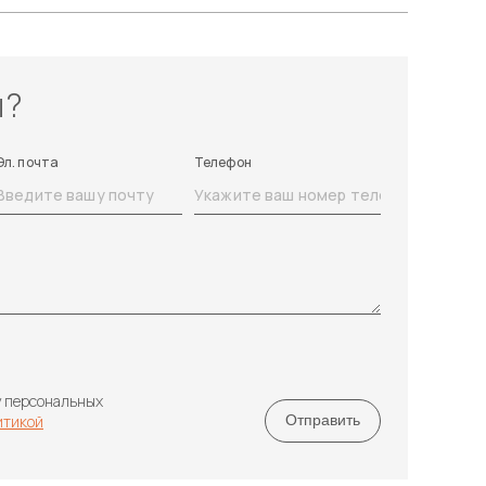
ы?
Эл. почта
Телефон
у персональных
итикой