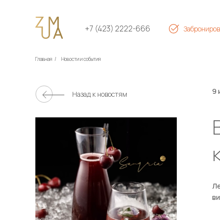
+7 (423) 2222-666
Заброниров
Главная
/
Новости и события
9 
Назад к новостям
Ле
ви