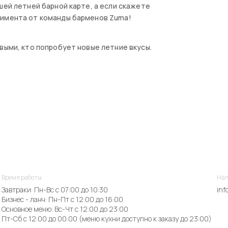
шей летней барной карте, а если скажете
лимента от команды барменов Zuma!
выми, кто попробует новые летние вкусы.
Время работы
Нап
Завтраки: Пн-Вс с 07:00 до 10:30
inf
Бизнес - ланч: Пн-Пт с 12:00 до 16:00
Основное меню: Вс-Чт с 12:00 до 23:00
Пт-Сб с 12:00 до 00:00 (меню кухни доступно к заказу до 23:00)