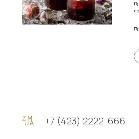
Пр
се
Пр
+7 (423) 2222-666