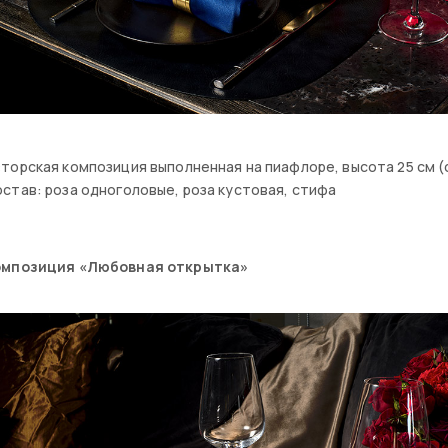
торская композиция выполненная на пиафлоре, высота 25 см (с
став: роза одноголовые, роза кустовая, стифа⠀
омпозиция «Любовная открытка»