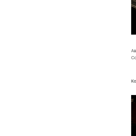
Ав
Со
К