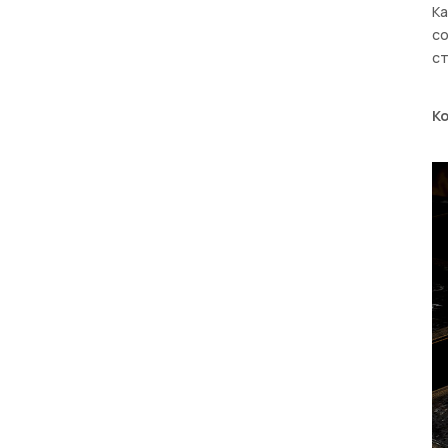
Ка
с
ст
К