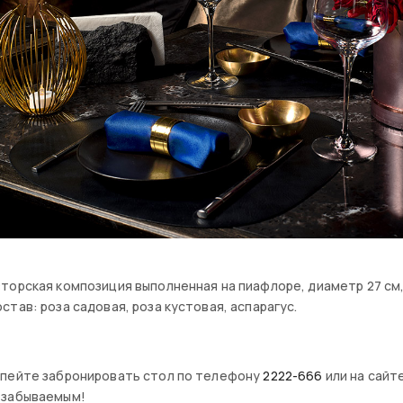
торская композиция выполненная на пиафлоре, диаметр 27 см, 
став: роза садовая, роза кустовая, аспарагус.
спейте забронировать стол по телефону
2222-666
или на сайт
езабываемым!