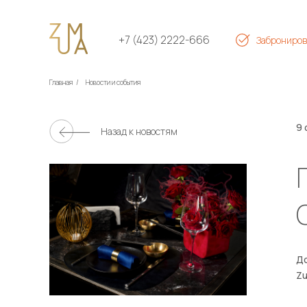
+7 (423) 2222-666
Заброниров
Главная
/
Новости и события
9 
Назад к новостям
До
Zu