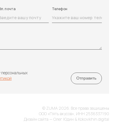
Эл. почта
Телефон
у персональных
итикой
© ZUMA 2026. Все права защищены
ООО «Пять вкусов», ИНН 2536337190
Дизайн сайта — Олег Юдин & Kokovikhin.digital