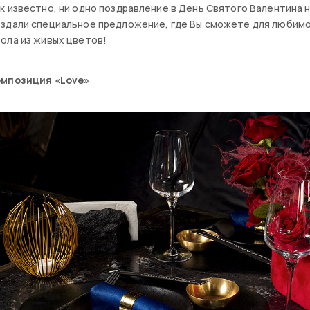
к известно, ни одно поздравление в День Святого Валентина 
оздали специальное предложение, где Вы сможете для любим
ола из живых цветов!
омпозиция «Love»