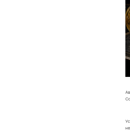
Ав
Со
⠀
У
н