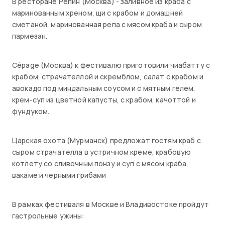
В ресторане Репин (Москва) - заливное из краба с
маринованным хреном, щи с крабом и домашней
сметаной, маринованная репа с мясом краба и сыром
пармезан.
Cépage (Москва) к фестивалю приготовили чиабатту с
крабом, страчателлой и скремблом, салат с крабом и
авокадо под миндальным соусом и с мятным гелем,
крем-суп из цветной капусты, с крабом, качоттой и
фундуком.
Царская охота (Мурманск) предложат гостям краб с
сыром страчателла в устричном креме, крабовую
котлету со сливочным понзу и суп с мясом краба,
вакаме и черными грибами
В рамках фестиваля в Москве и Владивостоке пройдут
гастрольные ужины: