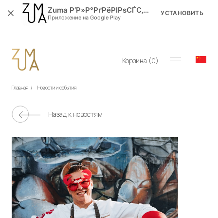
Zuma Р’Р»Р°РґРёРІРѕСЃС‚РѕРє
УСТАНОВИТЬ
Приложение на Google Play
Корзина (
0
)
Главная
/
Новости и события
Назад к новостям