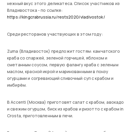
нежный вкус этого деликатеса. Список участников из
Владивостока - по ссылке:
https://kingcrabrussia.ru/rests2020/vladivostok/
Среди ресторанов участвующих в этом году:
Zuma (Владивосток) предложит гостям: камчатского
краба со спаржей, зеленой горчицей, яблоком и
сметанным соусом, первую фалангу краба с зеленым
маслом, красной икрой и маринованными в понзу
огурцами и согревающий сливочный суп с крабом и
имбирём.
В Accenti (Москва) приготовят салат с крабом, авокадо
и свежим огурцом, биск из крабов и ризотто с крабом in
Crosta, приготовленным в печи.