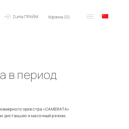
Zuma ПРАЙМ
Корзина (
0
)
a в период
т камерного оркестра «CAMERATA»
ли дистанцию и масочный режим.