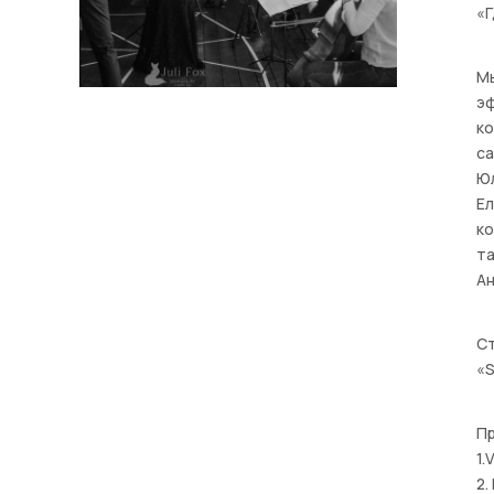
«Г
Мы
эф
ко
са
Юл
Ел
ко
та
Ан
Ст
«
П
1.
2.