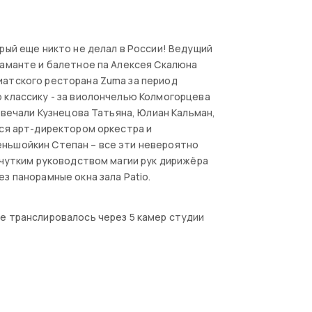
рый еще никто не делал в России! Ведущий
таманте и балетное па Алексея Скалюна
иатского ресторана Zuma за период
 классику - за виолончелью Колмогорцева
твечали Кузнецова Татьяна, Юлиан Кальман,
тся арт-директором оркестра и
ньшойкин Степан – все эти невероятно
 чутким руководством магии рук дирижёра
з панорамные окна зала Patio.
е транслировалось через 5 камер студии