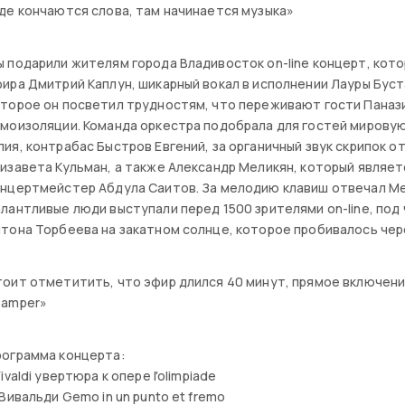
де кончаются слова, там начинается музыка»
 подарили жителям города Владивосток on-line концерт, кото
ира Дмитрий Каплун, шикарный вокал в исполнении Лауры Бус
торое он посветил трудностям, что переживают гости Паназ
моизоляции. Команда оркестра подобрала для гостей мировую
ия, контрабас Быстров Евгений, за органичный звук скрипок о
изавета Кульман, а также Александр Меликян, который являе
нцертмейстер Абдула Саитов. За мелодию клавиш отвечал Ме
лантливые люди выступали перед 1500 зрителями on-line, под
тона Торбеева на закатном солнце, которое пробивалось чере
оит отметитить, что эфир длился 40 минут, прямое включени
Samper»
рограмма концерта:
Vivaldi увертюра к опере l'olimpiade
 Вивальди Gemo in un punto et fremo