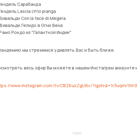
Гендель Сарабанда
Гендель Lascia ch'io pianga
 Вивальди Con la face di Megera
 Вивальди Гелидо в Огни Вена
 Рамо Рондо из "Галантной Индии"
пандемию мы стремимся удивлять Вас и быть ближе.
смотреть весь эфир Вы можете в нашем Инстаграм аккаунте и
tps://www.instagram.com/tv/CBZ6uxZgU6v/?igshid=1r3uqmr1tm
Адрес