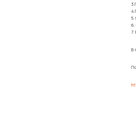
3.
4.
5.
6.
7.
В 
По
ht