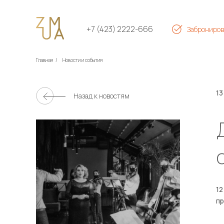
+7 (423) 2222-666
Заброниров
Главная
/
Новости и события
13
Назад к новостям
12
пр