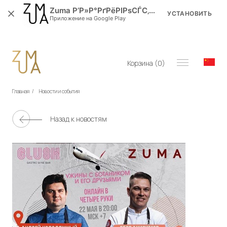
Zuma Р’Р»Р°РґРёРІРѕСЃС‚РѕРє
УСТАНОВИТЬ
Приложение на Google Play
Корзина (
0
)
Главная
/
Новости и события
Назад к новостям