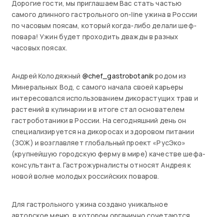
Дорогие гости, мы приглашаем Вас стать частью
самого длинного гастрольного on-line ужина в России
по часовым поясам, который когда-либо делали шеф-
повара! Ужин будет проходить дважды в разных
часовых поясах.
Андрей Колодяжный
@chef_gastrobotanik
родом из
Минеральных Вод, с самого начала своей карьеры
интересовался использованием дикорастущих трав и
растений в кулинарии и в итоге стал основателем
гастроботаники в России. На сегодняшний день он
специализируется на дикоросах и здоровом питании
(ЗОЖ) и возглавляет глобальный проект «РусЭко»
(крупнейшую городскую ферму в мире) качестве шефа-
консультанта. Гастрожурналисты относят Андрея к
новой волне молодых российских поваров.
Для гастрольного ужина создано уникальное
авторское меню, в котором органично сочетаются