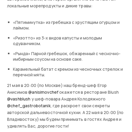
локальные морепродукты и дикие травы:
«Пятиминутка» из гребешка с хрустящим огурцом и
лаймом.
«Ризотто» из 3-х видов капусты и молодым
одуванчиком.
«Рында» Парной гребешок, обжаренный с чесночно-
имбирным соусом на основе саке.
Карамельный батат с кремом из чесночных стрелок и
перечной мяты.
21 мая в 20:00 (по Москве) наш бренд-шеф Егор
Анисимов
@anisimovchef
окажется в ресторане Blush
@vashblush
у шеф-повара Андрея Колодяжного
@chef_gastrobotanik
, где раскроет свои секреты
авторской дальневосточной кухни. А 22 мая в 20:00 (по
Владивостоку) мы будем принимать в гостях Андрея и
удивлять Вас, дорогие гости!