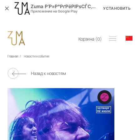
Zuma Р’Р»Р°РґРёРІРѕСЃС‚РѕРє
УСТАНОВИТЬ
Приложение на Google Play
Корзина (
0
)
Главная
/
Новости и события
Назад к новостям