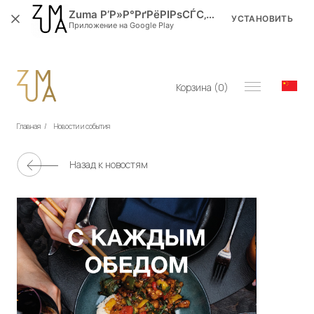
Zuma Р’Р»Р°РґРёРІРѕСЃС‚РѕРє
УСТАНОВИТЬ
Приложение на Google Play
Корзина (
0
)
Главная
/
Новости и события
Назад к новостям