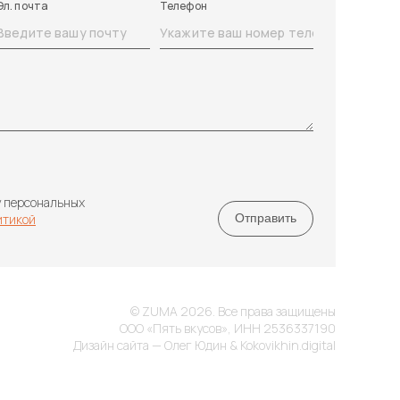
Эл. почта
Телефон
у персональных
итикой
© ZUMA 2026. Все права защищены
ООО «Пять вкусов», ИНН 2536337190
Дизайн сайта — Олег Юдин & Kokovikhin.digital