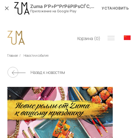
Zuma Р’Р»Р°РґРёРІРѕСЃС‚РѕРє
УСТАНОВИТЬ
Приложение на Google Play
Корзина (
0
)
Главная
/
Новости и события
Назад к новостям