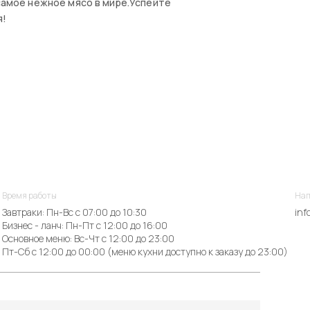
 самое нежное мясо в мире.Успейте
я!
Время работы
Нап
Завтраки: Пн-Вс с 07:00 до 10:30
inf
Бизнес - ланч: Пн-Пт с 12:00 до 16:00
Основное меню: Вс-Чт с 12:00 до 23:00
Пт-Сб с 12:00 до 00:00 (меню кухни доступно к заказу до 23:00)