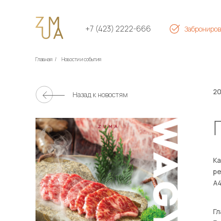
+7 (423) 2222-666
Заброниров
Главная
/
Новости и события
20
Назад к новостям
Ка
ре
А4
Гл