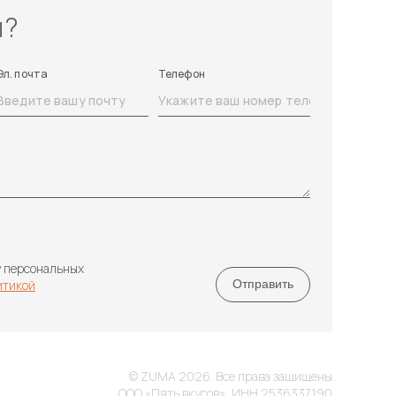
ы?
Эл. почта
Телефон
у персональных
итикой
© ZUMA 2026. Все права защищены
ООО «Пять вкусов», ИНН 2536337190